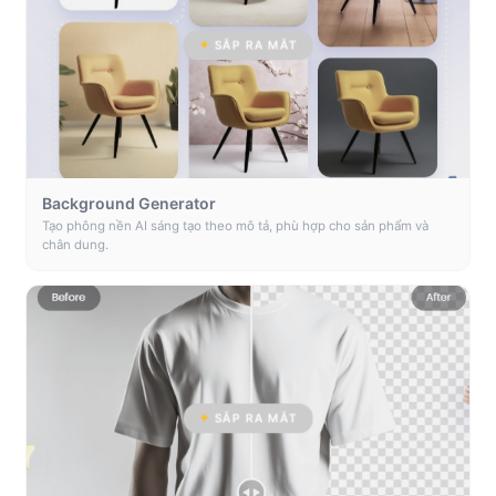
SẮP RA MẮT
Background Generator
Tạo phông nền AI sáng tạo theo mô tả, phù hợp cho sản phẩm và
chân dung.
SẮP RA MẮT