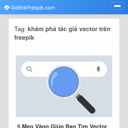
GetlinkFreepik.com
Toggl
navig
Tag:
khám phá tác giả vector trên
freepik
5 Mẹo Vàng Giúp Bạn Tìm Vector